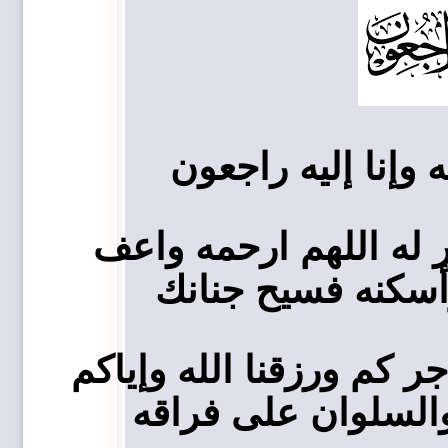
له وإنا إليه راجعون
ر له اللهم ارحمه واعف
أسكنه فسيح جنانك
ر كم ورزقنا الله وإياكم
السلوان على فراقه