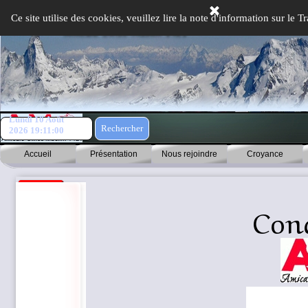
Aller au contenu
Ce site utilise des cookies, veuillez lire la note d'information sur le
Lundi 10 Août
Rechercher
2026
19:11:00
Accueil
Présentation
Nous rejoindre
Croyance
Con