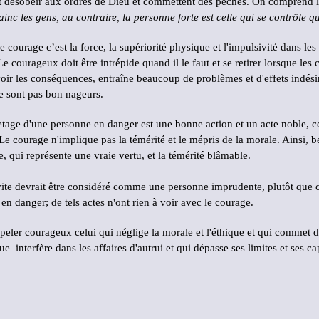
t désobéir aux ordres de Dieu et commettent des péchés. On comprend l
vainc les gens, au contraire, la personne forte est celle qui se contrôle q
courage c’est la force, la supériorité physique et l'impulsivité dans les si
 courageux doit être intrépide quand il le faut et se retirer lorsque les
oir les conséquences, entraîne beaucoup de problèmes et d'effets indés
ne sont pas bon nageurs.
etage d'une personne en danger est une bonne action et un acte noble, ce
Le courage n'implique pas la témérité et le mépris de la morale. Ainsi, 
e, qui représente une vraie vertu, et la témérité blâmable.
p vite devrait être considéré comme une personne imprudente, plutôt q
en danger; de tels actes n'ont rien à voir avec le courage.
eler courageux celui qui néglige la morale et l'éthique et qui commet de
interfère dans les affaires d'autrui et qui dépasse ses limites et ses ca