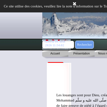
Aller au contenu
Ce site utilise des cookies, veuillez lire la note d'information sur le
Samedi 08 Août
Rechercher
2026
11:54:02
Accueil
Présentation
Nous r
Les louanges sont pour Dieu, créa
Mohammad
صلّى الله عليه و سلّم
de faire preuve de piété à l’égard