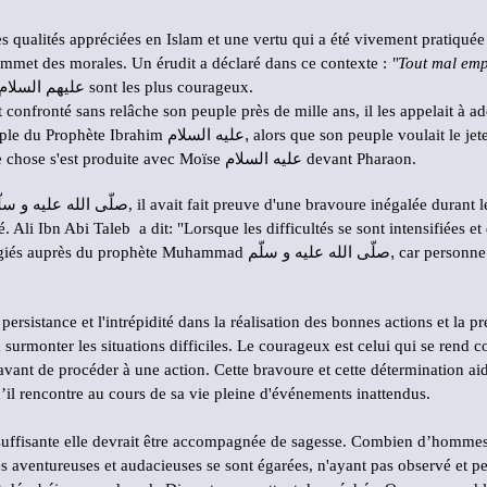
s qualités appréciées en Islam et une vertu qui a été vivement pratiquée 
sommet des morales. Un érudit a déclaré dans ce contexte :
"Tout mal empê
. Les prophètes de Dieu عليهم السلام sont les plus courageux.
 confronté sans relâche son peuple près de mille ans, il les appelait à a
mple du Prophète Ibrahim
عليه السلام,
alors que son peuple voulait le jete
bien déterminé et ferme. La même chose s'est produite avec Moïse عليه السلام devant Pharaon.
صلّى الله عليه و سل
, il avait fait preuve d'une bravoure inégalée durant les
né. Ali Ibn Abi Taleb a dit:
"Lorsque les difficultés se sont intensifiées e
ugiés auprès du prophète Muhammad
صلّى الله عليه و سلّم,
car personne
 persistance et l'intrépidité dans la réalisation des bonnes actions et la
surmonter les situations difficiles. Le courageux est celui qui se rend c
avant de procéder à une action. Cette bravoure et cette détermination aid
qu’il rencontre au cours de sa vie pleine d'événements inattendus.
suffisante elle devrait être accompagnée de sagesse. Combien d’hommes 
 aventureuses et audacieuses se sont égarées, n'ayant pas observé et pe