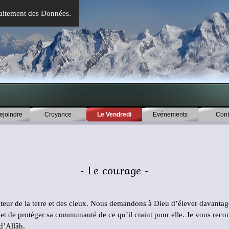
 Traitement des Données.
Sauter le menu
ejoindre
Croyance
Le Vendredi
▼
Evénements
▼
Cont
- Le courage -
teur de la terre et des cieux. Nous demandons à Dieu d’élever davantag
et de protéger sa communauté de ce qu’il craint pour elle. Je vous re
 d’Allâh.