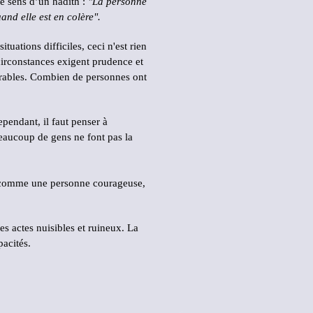
e sens d’un hadith :
"La personne
uand elle est en colère
"
.
tuations difficiles, ceci n'est rien
 circonstances exigent prudence et
irables. Combien de personnes ont
pendant, il faut penser à
beaucoup de gens ne font pas la
ue comme une personne courageuse,
s actes nuisibles et ruineux. La
pacités.