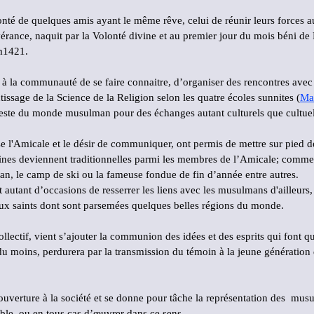
onté de quelques amis ayant le même rêve, celui de réunir leurs forces 
évérance, naquit par la Volonté divine et au premier jour du mois béni
im1421.
à la communauté de se faire connaitre, d’organiser des rencontres avec 
ntissage de la Science de la Religion selon les quatre écoles sunnites (
Mal
 reste du monde musulman pour des échanges autant culturels que cultuel
ise l'Amicale et le désir de communiquer, ont permis de mettre sur pied d
ines deviennent traditionnelles parmi les membres de l’Amicale; comme
an, le camp de ski ou la fameuse fondue de fin d’année entre autres.
 autant d’occasions de resserrer les liens avec les musulmans d'ailleurs,
ux saints dont sont parsemées quelques belles régions du monde.
ollectif, vient s’ajouter la communion des idées et des esprits qui font q
du moins, perdurera par la transmission du témoin à la jeune génération q
uverture à la société et se donne pour tâche la représentation des mus
ble, ou en tous cas d’œuvrer dans ce sens.