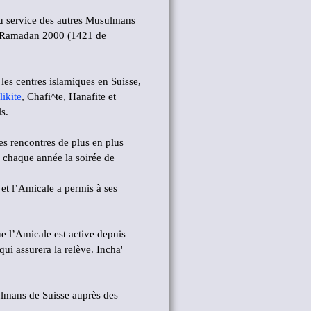
au service des autres Musulmans
 de Ramadan 2000 (1421 de
les centres islamiques en Suisse,
ikite
, Chafi^te, Hanafite et
s.
es rencontres de plus en plus
 chaque année la soirée de
 et l’Amicale a permis à ses
ue l’Amicale est active depuis
ui assurera la relève. Incha'
ulmans de Suisse auprès des