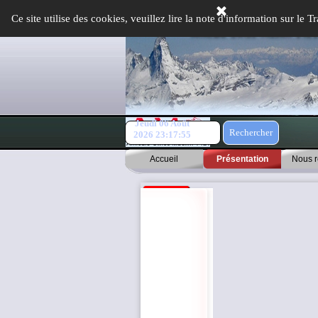
Aller au contenu
Ce site utilise des cookies, veuillez lire la note d'information sur le
Jeudi 06 Août
Rechercher
2026
23:17:55
Accueil
Présentation
Nous r