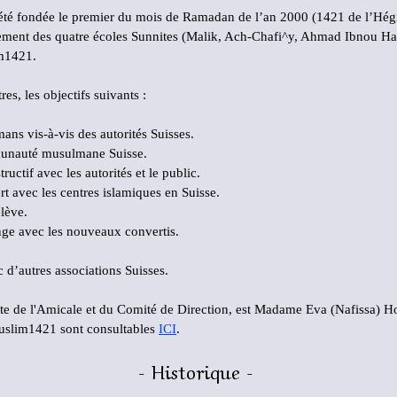
té fondée le premier du mois de Ramadan de l’an 2000 (1421 de l’Hégir
ement des quatre écoles Sunnites (Malik, Ach-Chafi^y, Ahmad Ibnou Ha
im1421.
res, les objectifs suivants :
ans vis-à-vis des autorités Suisses.
munauté musulmane Suisse.
uctif avec les autorités et le public.
t avec les centres islamiques en Suisse.
elève.
ange avec les nouveaux convertis.
 d’autres associations Suisses.
te de l'Amicale et du Comité de Direction, est Madame Eva (Nafissa) Ho
Muslim1421 sont consultables
ICI
.
- Historique -