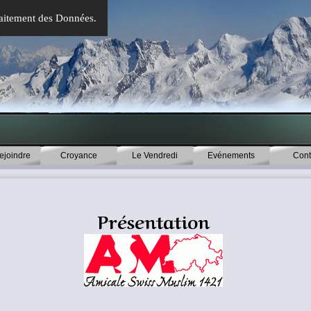
 Traitement des Données.
Sauter le menu
ejoindre
Croyance
Le Vendredi
▼
Evénements
▼
Cont
Présentation