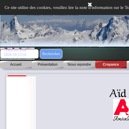
Aller au contenu
Ce site utilise des cookies, veuillez lire la note d'information sur le
Jeudi 06 Août
Rechercher
2026
19:13:11
Accueil
Présentation
Nous rejoindre
Croyance
Aïd