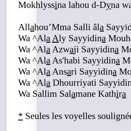
Mokhlyss
i
na lahou d-D
y
na wa
All
a
hou’Mma Salli âl
a
Sayyid
Wa ^Al
a
A
ly Sayyidin
a
Mouh
Wa ^Al
a
Azw
a
ji Sayyidin
a
Mo
Wa ^Al
a
As'habi Sayyidin
a
M
Wa ^Al
a
Ans
a
ri Sayyidin
a
Mo
Wa ^Al
a
Dhourriyati Sayyidi
Wa Sallim Sal
a
mane Kath
i
r
a
*
Seules les voyelles souligné