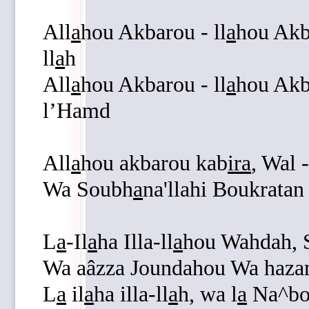
All
a
hou Akbarou - ll
a
hou Akba
ll
a
h
All
a
hou Akbarou - ll
a
hou Akba
l’Hamd
All
a
hou akbarou kab
ira
, Wal 
Wa Soubh
a
na'llahi Boukrata
L
a
-Il
a
ha Illa-ll
a
hou Wahdah, 
Wa aâzza Joundahou Wa haza
L
a
il
a
ha illa-ll
a
h, wa l
a
Na^bou