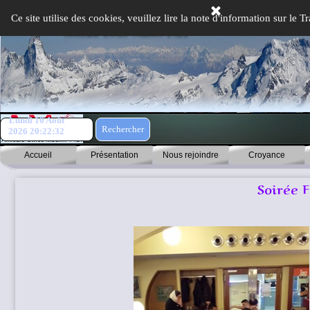
Aller au contenu
Ce site utilise des cookies, veuillez lire la note d'information sur le
Lundi 10 Août
Rechercher
2026
20:22:32
Accueil
Présentation
Nous rejoindre
Croyance
Soirée F