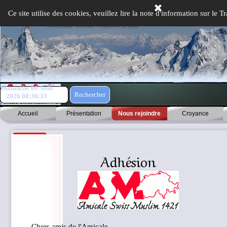
Aller au contenu
Ce site utilise des cookies, veuillez lire la note d'information sur le
Dimanche 09 Août
Rechercher
2026
08:36:33
Accueil
Présentation
Nous rejoindre
Croyance
Adhésion
Chers amis de l'Amicale,