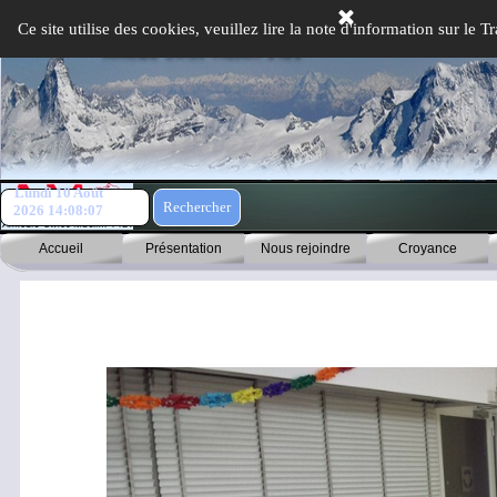
Aller au contenu
Ce site utilise des cookies, veuillez lire la note d'information sur le
Lundi 10 Août
Rechercher
2026
14:08:07
Accueil
Présentation
Nous rejoindre
Croyance